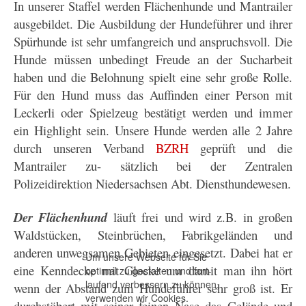
In unserer Staffel werden Flächenhunde
und Mantrailer
ausgebildet. Die Ausbildung der Hundeführer und ihrer
Spürhunde ist sehr umfangreich und anspruchsvoll. Die
Hunde müssen unbedingt Freude an der Sucharbeit
haben und die Belohnung spielt eine sehr große Rolle.
Für den Hund muss das Auffinden einer Person mit
Leckerli oder Spielzeug bestätigt werden und immer
ein Highlight sein. Unsere Hunde werden alle 2 Jahre
durch unseren Verband
BZRH
geprüft und die
Mantrailer zu- sätzlich bei der Zentralen
Polizei
direktion Niedersachsen Abt. Diensthundewesen.
Der Flächenhund
läuft frei und wird z.B. in großen
Waldstücken, Steinbrüchen, Fabrikgeländen und
anderen unwegsamen Gebieten eingesetzt. Dabei hat er
Um unsere Webseite für Sie
eine Kenndecke mit Glocke um damit man ihn hört
optimal zu gestalten und fort-
laufend verbessern zu können,
wenn der Abstand zum Hundeführer sehr groß ist. Er
verwenden wir Cookies.
durchstöbert mit seiner feinen Nase das Gelände und