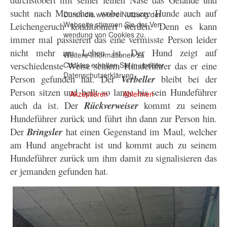
sucht nach Menschen, wobei unsere Hunde auch auf
Durch die weitere Nutzung der
Webseite stimmen Sie der Ver-
Leichengeruch konditioniert werden. Denn es kann
wendung von Cookies zu.
immer mal passieren das eine vermisste Person leider
nicht mehr am Leben ist. Der Hund zeigt auf
Weitere Informationen zu
verschiedenste Weise seinem Hundeführer das er eine
Cookies erhalten Sie in unserer
Datenschutzerklärung
.
Person gefunden hat. Der
Verbeller
bleibt bei der
Person sitzen und bellt so lange bis sein Hundeführer
Akzeptieren
Ablehnen
auch da ist. Der
Rückverweiser
kommt zu seinem
Hundeführer zurück und führt ihn dann zur Person hin.
Der
Bringsler
hat einen Gegenstand im Maul, welcher
am Hund angebracht ist und kommt auch zu seinem
Hundeführer zurück um ihm damit zu signalisieren das
er jemanden gefunden hat.