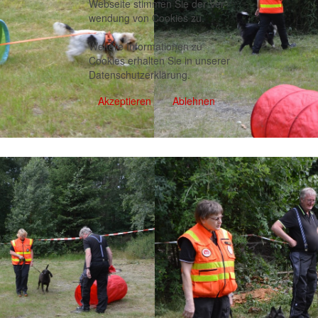
Webseite stimmen Sie der Ver-
wendung von Cookies zu.
Weitere Informationen zu
Cookies erhalten Sie in unserer
Datenschutzerklärung
.
Akzeptieren
Ablehnen