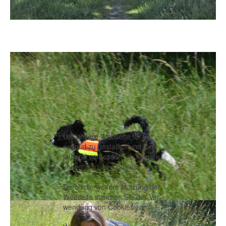
Um unsere Webseite für Sie
optimal zu gestalten und fort-
laufend verbessern zu können,
verwenden wir Cookies.
Durch die weitere Nutzung der
Webseite stimmen Sie der Ver-
wendung von Cookies zu.