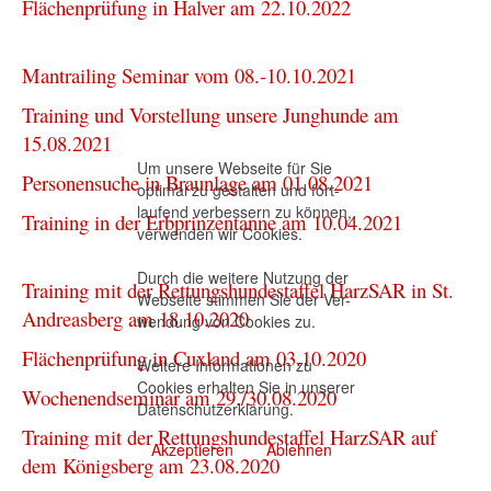
Flächenprüfung in Halver am 22.10.2022
Mantrailing Seminar vom 08.-10.10.2021
Training und Vorstellung unsere Junghunde am
15.08.2021
Um unsere Webseite für Sie
Personensuche in Braunlage am 01.08.2021
optimal zu gestalten und fort-
laufend verbessern zu können,
Training in der Erbprinzentanne am 10.04.2021
verwenden wir Cookies.
Durch die weitere Nutzung der
Training mit der Rettungshundestaffel HarzSAR in St.
Webseite stimmen Sie der Ver-
Andreasberg am 18.10.2020
wendung von Cookies zu.
Flächenprüfung in Cuxland am 03.10.2020
Weitere Informationen zu
Cookies erhalten Sie in unserer
Wochenendseminar am 29./30.08.2020
Datenschutzerklärung
.
Training mit der Rettungshundestaffel HarzSAR auf
Akzeptieren
Ablehnen
dem Königsberg am 23.08.2020