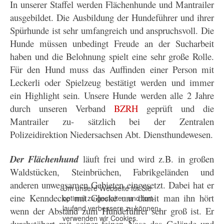
In unserer Staffel werden Flächenhunde
und Mantrailer
ausgebildet. Die Ausbildung der Hundeführer und ihrer
Spürhunde ist sehr umfangreich und anspruchsvoll. Die
Hunde müssen unbedingt Freude an der Sucharbeit
haben und die Belohnung spielt eine sehr große Rolle.
Für den Hund muss das Auffinden einer Person mit
Leckerli oder Spielzeug bestätigt werden und immer
ein Highlight sein. Unsere Hunde werden alle 2 Jahre
durch unseren Verband
BZRH
geprüft und die
Mantrailer zu- sätzlich bei der Zentralen
Polizei
direktion Niedersachsen Abt. Diensthundewesen.
Der Flächenhund
läuft frei und wird z.B. in großen
Waldstücken, Steinbrüchen, Fabrikgeländen und
anderen unwegsamen Gebieten eingesetzt. Dabei hat er
Um unsere Webseite für Sie
eine Kenndecke mit Glocke um damit man ihn hört
optimal zu gestalten und fort-
laufend verbessern zu können,
wenn der Abstand zum Hundeführer sehr groß ist. Er
verwenden wir Cookies.
durchstöbert mit seiner feinen Nase das Gelände und