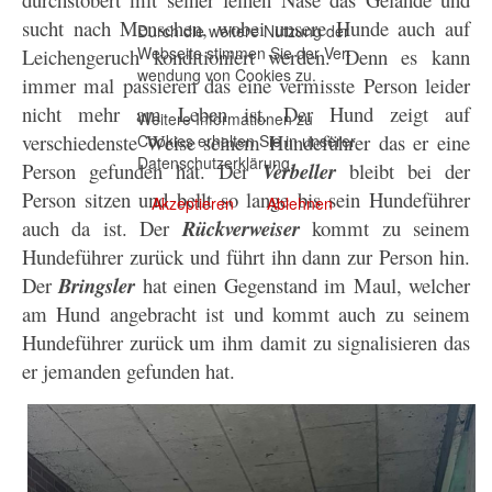
sucht nach Menschen, wobei unsere Hunde auch auf
Durch die weitere Nutzung der
Webseite stimmen Sie der Ver-
Leichengeruch konditioniert werden. Denn es kann
wendung von Cookies zu.
immer mal passieren das eine vermisste Person leider
nicht mehr am Leben ist. Der Hund zeigt auf
Weitere Informationen zu
verschiedenste Weise seinem Hundeführer das er eine
Cookies erhalten Sie in unserer
Datenschutzerklärung
.
Person gefunden hat. Der
Verbeller
bleibt bei der
Person sitzen und bellt so lange bis sein Hundeführer
Akzeptieren
Ablehnen
auch da ist. Der
Rückverweiser
kommt zu seinem
Hundeführer zurück und führt ihn dann zur Person hin.
Der
Bringsler
hat einen Gegenstand im Maul, welcher
am Hund angebracht ist und kommt auch zu seinem
Hundeführer zurück um ihm damit zu signalisieren das
er jemanden gefunden hat.