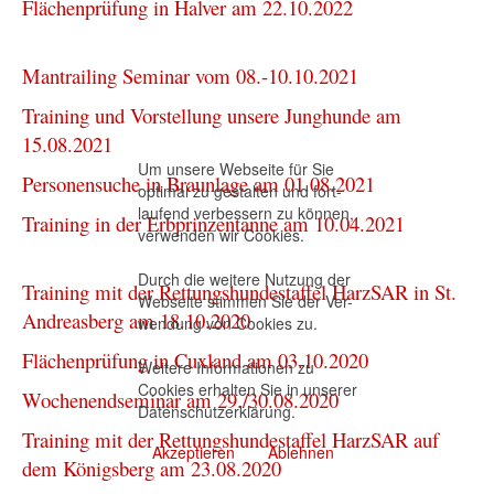
Flächenprüfung in Halver am 22.10.2022
Mantrailing Seminar vom 08.-10.10.2021
Training und Vorstellung unsere Junghunde am
15.08.2021
Um unsere Webseite für Sie
Personensuche in Braunlage am 01.08.2021
optimal zu gestalten und fort-
laufend verbessern zu können,
Training in der Erbprinzentanne am 10.04.2021
verwenden wir Cookies.
Durch die weitere Nutzung der
Training mit der Rettungshundestaffel HarzSAR in St.
Webseite stimmen Sie der Ver-
Andreasberg am 18.10.2020
wendung von Cookies zu.
Flächenprüfung in Cuxland am 03.10.2020
Weitere Informationen zu
Cookies erhalten Sie in unserer
Wochenendseminar am 29./30.08.2020
Datenschutzerklärung
.
Training mit der Rettungshundestaffel HarzSAR auf
Akzeptieren
Ablehnen
dem Königsberg am 23.08.2020