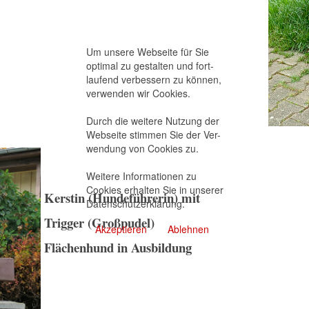
Um unsere Webseite für Sie
optimal zu gestalten und fort-
laufend verbessern zu können,
verwenden wir Cookies.
Durch die weitere Nutzung der
Webseite stimmen Sie der Ver-
wendung von Cookies zu.
Weitere Informationen zu
Cookies erhalten Sie in unserer
Kerstin (Hundeführerin) mit
Datenschutzerklärung
.
Trigger (Großpudel)
Akzeptieren
Ablehnen
Flächenhund in Ausbildung